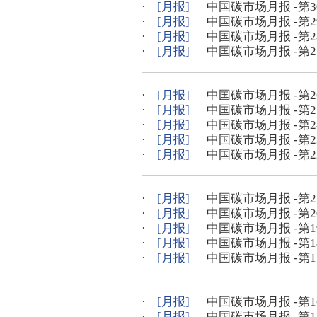
·
[月报]
中国碳市场月报 -第30
·
[月报]
中国碳市场月报 -第29
·
[月报]
中国碳市场月报 -第28
·
[月报]
中国碳市场月报 -第27
·
[月报]
中国碳市场月报 -第26
·
[月报]
中国碳市场月报 -第25
·
[月报]
中国碳市场月报 -第24
·
[月报]
中国碳市场月报 -第23
·
[月报]
中国碳市场月报 -第22
·
[月报]
中国碳市场月报 -第21
·
[月报]
中国碳市场月报 -第20
·
[月报]
中国碳市场月报 -第19
·
[月报]
中国碳市场月报 -第18
·
[月报]
中国碳市场月报 -第17
·
[月报]
中国碳市场月报 -第16
·
[月报]
中国碳市场月报 -第15