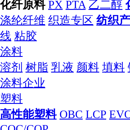
化纤原料
PX
PTA
乙二醇
涤纶纤维
织造专区
纺织
线
粘胶
涂料
溶剂
树脂
乳液
颜料
填料
涂料企业
塑料
高性能塑料
OBC
LCP
EV
COC/COP