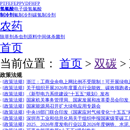
PTFE
FEP
PVDF
HFP
氢氟酸
电子级氢氟酸
制冷剂
氟制冷剂
碳氢制冷剂
农药
除草剂
杀虫剂
原料中间体
杀菌剂
首页
当前位置：
首页
>
双碳
>
政策法规
·
[政策法规]
浙江：工商业余电上网比例不受限制！可开展绿电
·
[政策法规]
关于组织开展2026年度重点行业能效、碳效领跑
·
[政策法规]
《新型电力系统建设“十五五”规划》发布
·
[政策法规]
国家机关事务管理局、国家发展和改革委员会印发
·
[政策法规]
国家能源局召开扩大绿电应用专题会
·
[政策法规]
中央19部门联合印发《国家应对气候变化“十五五”
·
[政策法规]
深圳市工业和信息化局关于组织申报国家级零碳工
·
[政策法规]
2025、2026年度发电行业以及2026年度钢铁