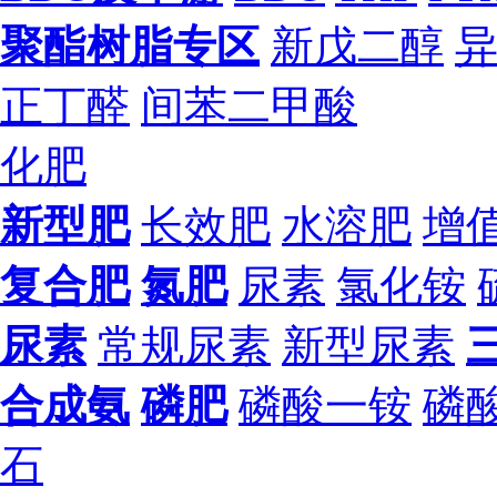
聚酯树脂专区
新戊二醇
正丁醛
间苯二甲酸
化肥
新型肥
长效肥
水溶肥
增
复合肥
氮肥
尿素
氯化铵
尿素
常规尿素
新型尿素
合成氨
磷肥
磷酸一铵
磷
石