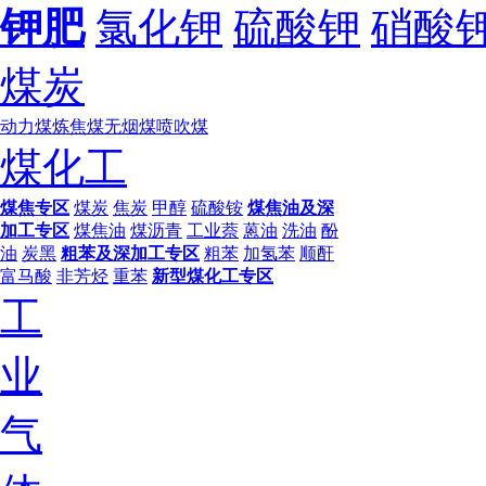
钾肥
氯化钾
硫酸钾
硝酸
煤炭
动力煤
炼焦煤
无烟煤
喷吹煤
煤化工
煤焦专区
煤炭
焦炭
甲醇
硫酸铵
煤焦油及深
加工专区
煤焦油
煤沥青
工业萘
蒽油
洗油
酚
油
炭黑
粗苯及深加工专区
粗苯
加氢苯
顺酐
富马酸
非芳烃
重苯
新型煤化工专区
工
业
气