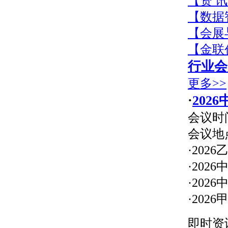
【资 
【数据
【会展
【金联
行业会
更多>>
·
202
会议时间
会议地
·20
·20
·20
·20
即时资