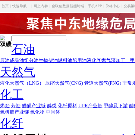
首页
|
快速导航
|
网上内参
|
金联创数据智能终端
|
手机APP
|
价格中心
|
交易策
双碳
石油
原油
成品油
组分油
生物柴油
燃料油
船用油
液化气
燃气深加工
二甲
天然气
液化天然气（LNG）
压缩天然气(CNG)
管道天然气(PNG)
非常
化工
烯烃
芳烃
酚酮产业链
醇类
化纤原料
UPR产业链
甲醇及下游
醋
氧树脂产业链
氯化物
中间体
化纤