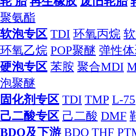
轮 胎
再生橡胶
废旧轮胎
聚氨酯
软泡专区
TDI
环氧丙烷
软
环氧乙烷
POP聚醚
弹性体
硬泡专区
苯胺
聚合MDI
M
泡聚醚
固化剂专区
TDI
TMP
L-75
己二酸专区
己二酸
DMF
BDO及下游
BDO
THF
PT