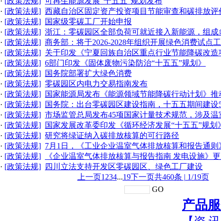
·
[政策法规]
可再生能源发展“十五五”规划发布
·
[政策法规]
西藏自治区固定资产投资项目节能审查和碳排放评
·
[政策法规]
国家级零碳工厂开始申报
·
[政策法规]
浙江：零碳园区全部负荷可就近接入新能源，组成
·
[政策法规]
商务部：将于2026-2028年组织开展绿色消费试点
·
[政策法规]
关于印发《宁夏回族自治区重点行业节能降碳改造
·
[政策法规]
6部门印发《固体废物污染防治“十五五”规划》
·
[政策法规]
国务院部署扩大绿色消费
·
[政策法规]
零碳园区内电力交易指南发布
·
[政策法规]
国家能源局发布《能源领域节能降碳行动计划》推
·
[政策法规]
国务院：出台零碳园区建设指南，十五五期间建设5
·
[政策法规]
市场监管总局发布45项国家计量技术规范，涉及温
·
[政策法规]
国家发展改革委印发《循环经济发展“十五五”规划
·
[政策法规]
研究将绿证纳入碳排放核算的可行路径
·
[政策法规]
7月1日，《工业企业温室气体排放核算和报告通则
·
[政策法规]
《企业温室气体排放核算与报告指南 发电设施》更
·
[政策法规]
四川立法支持开发区零碳园区、绿色工厂建设
上一页
1
2
3
4
...
19
下一页
共460条 |
1
/19页
GO
产品服