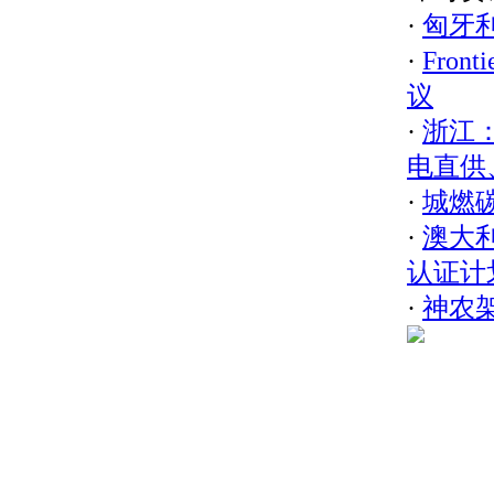
·
匈牙
·
Fron
议
·
浙江
电直供
·
城燃
·
澳大利
认证计
·
神农