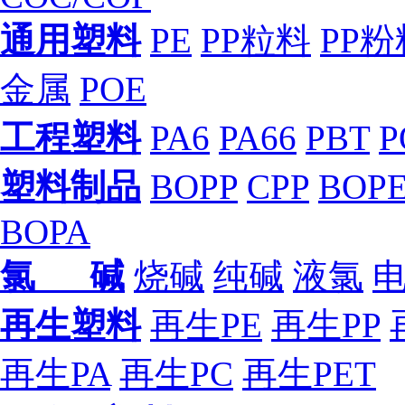
通用塑料
PE
PP粒料
PP粉
金属
POE
工程塑料
PA6
PA66
PBT
P
塑料制品
BOPP
CPP
BOP
BOPA
氯 碱
烧碱
纯碱
液氯
再生塑料
再生PE
再生PP
再生PA
再生PC
再生PET