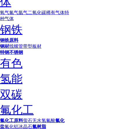
体
氧气
氮气
氩气
二氧化碳
稀有气体
特
种气体
钢铁
钢铁原料
钢材
线螺
管带型
板材
特钢
不锈钢
有色
氢能
双碳
氟化工
氟化工原料
萤石
无水氢氟酸
氟化
盐
氟化铝
冰晶石
氟树脂