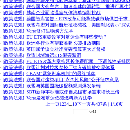
·
[政策法规]
阿塞拜疆发布气候法草案，将建立全国碳市场和碳
·
[政策法规]
联合国大会主席：加速全球能源转型，推进可再生
·
[政策法规]
越南企业面临温室气体清单编制挑战
·
[政策法规]
德国智库警告：ETS改革可能导致碳市场供过于求
·
[政策法规]
欧盟考虑对国际航班征收碳税，美国对此表示“深切
·
[政策法规]
Verra修订生物炭方法学
·
[政策法规]
EU ETS重磅改革对航运业有哪些变动？
·
[政策法规]
欧洲各行业有望获准延长碳排放期限
·
[政策法规]
英国赋予议会对净零碳预算更大监督权
·
[政策法规]
欧盟封堵海运ETS避碳漏洞
·
[政策法规]
EU ETS改革方案拟延长免费配额、下调线性减排
·
[政策法规]
欧盟计划对垃圾焚烧厂纳入碳排放交易体系
·
[政策法规]
CBAM“紧急刹车机制”的最终博弈
·
[政策法规]
联合国对这类项目"永久性风险"公开征求意见
·
[政策法规]
欧盟与英国围绕碳配额规则爆发争端
·
[政策法规]
SBTi新净零标准或使自愿碳市场需求增长三倍
·
[政策法规]
Verra发布航运低碳燃料新方法学
上一页
1
2
3
4
...
18
下一页
共437条 |
1
/18页
GO