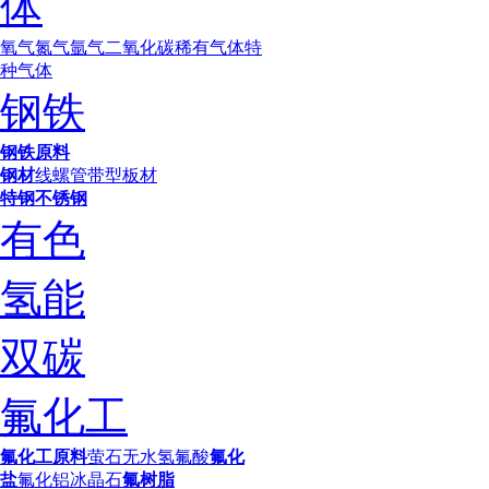
体
氧气
氮气
氩气
二氧化碳
稀有气体
特
种气体
钢铁
钢铁原料
钢材
线螺
管带型
板材
特钢
不锈钢
有色
氢能
双碳
氟化工
氟化工原料
萤石
无水氢氟酸
氟化
盐
氟化铝
冰晶石
氟树脂