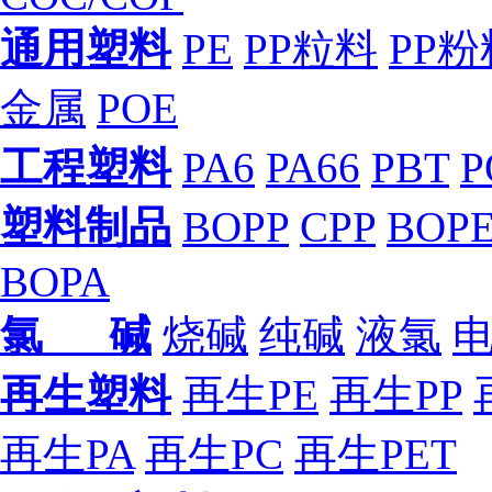
通用塑料
PE
PP粒料
PP粉
金属
POE
工程塑料
PA6
PA66
PBT
P
塑料制品
BOPP
CPP
BOP
BOPA
氯 碱
烧碱
纯碱
液氯
再生塑料
再生PE
再生PP
再生PA
再生PC
再生PET