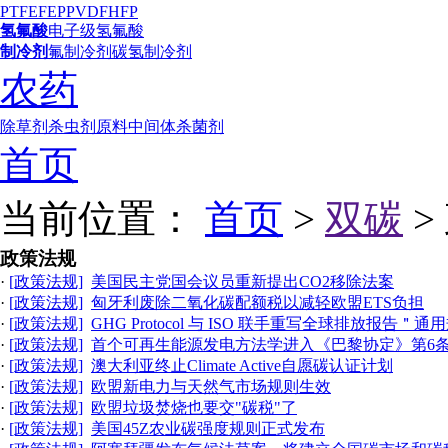
PTFE
FEP
PVDF
HFP
氢氟酸
电子级氢氟酸
制冷剂
氟制冷剂
碳氢制冷剂
农药
除草剂
杀虫剂
原料中间体
杀菌剂
首页
当前位置：
首页
>
双碳
>
政策法规
·
[政策法规]
美国民主党国会议员重新提出CO2移除法案
·
[政策法规]
匈牙利废除二氧化碳配额税以减轻欧盟ETS负担
·
[政策法规]
GHG Protocol 与 ISO 联手重写全球排放报告＂
·
[政策法规]
首个可再生能源发电方法学进入《巴黎协定》第6
·
[政策法规]
澳大利亚终止Climate Active自愿碳认证计划
·
[政策法规]
欧盟新电力与天然气市场规则生效
·
[政策法规]
欧盟垃圾焚烧也要交"碳税"了
·
[政策法规]
美国45Z农业碳强度规则正式发布