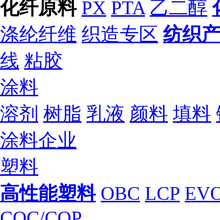
化纤原料
PX
PTA
乙二醇
涤纶纤维
织造专区
纺织
线
粘胶
涂料
溶剂
树脂
乳液
颜料
填料
涂料企业
塑料
高性能塑料
OBC
LCP
EV
COC/COP