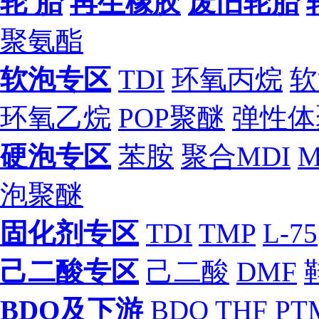
轮 胎
再生橡胶
废旧轮胎
聚氨酯
软泡专区
TDI
环氧丙烷
软
环氧乙烷
POP聚醚
弹性体
硬泡专区
苯胺
聚合MDI
M
泡聚醚
固化剂专区
TDI
TMP
L-75
己二酸专区
己二酸
DMF
BDO及下游
BDO
THF
PT