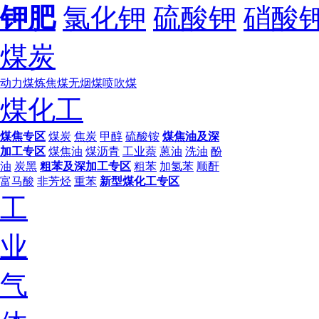
钾肥
氯化钾
硫酸钾
硝酸
煤炭
动力煤
炼焦煤
无烟煤
喷吹煤
煤化工
煤焦专区
煤炭
焦炭
甲醇
硫酸铵
煤焦油及深
加工专区
煤焦油
煤沥青
工业萘
蒽油
洗油
酚
油
炭黑
粗苯及深加工专区
粗苯
加氢苯
顺酐
富马酸
非芳烃
重苯
新型煤化工专区
工
业
气