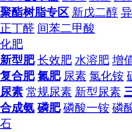
聚酯树脂专区
新戊二醇
正丁醛
间苯二甲酸
化肥
新型肥
长效肥
水溶肥
增
复合肥
氮肥
尿素
氯化铵
尿素
常规尿素
新型尿素
合成氨
磷肥
磷酸一铵
磷
石