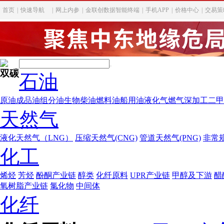
首页
|
快速导航
|
网上内参
|
金联创数据智能终端
|
手机APP
|
价格中心
|
交易策
双碳
石油
原油
成品油
组分油
生物柴油
燃料油
船用油
液化气
燃气深加工
二甲
天然气
液化天然气（LNG）
压缩天然气(CNG)
管道天然气(PNG)
非常
化工
烯烃
芳烃
酚酮产业链
醇类
化纤原料
UPR产业链
甲醇及下游
醋
氧树脂产业链
氯化物
中间体
化纤